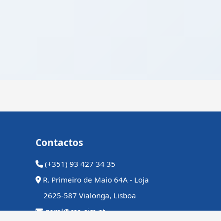
Contactos
(+351) 93 427 34 35
R. Primeiro de Maio 64A - Loja
2625-587 Vialonga, Lisboa
geral@csa-sim.pt