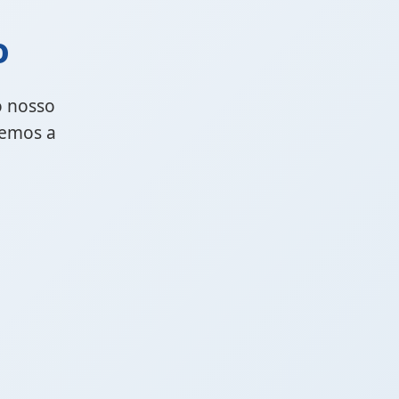
o
o nosso
cemos a